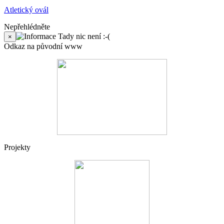
Atletický ovál
Nepřehlédněte
Tady nic není :-(
×
Odkaz na původní www
Projekty