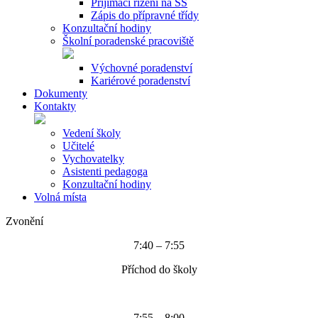
Přijímací řízení na SŠ
Zápis do přípravné třídy
Konzultační hodiny
Školní poradenské pracoviště
Výchovné poradenství
Kariérové poradenství
Dokumenty
Kontakty
Vedení školy
Učitelé
Vychovatelky
Asistenti pedagoga
Konzultační hodiny
Volná místa
Zvonění
7:40 – 7:55
Příchod do školy
7:55 – 8:00