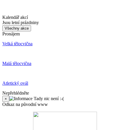
Kalendář akcí
Jsou letní prázdniny
Všechny akce
Pronájem
Velká tělocvična
Malá tělocvična
Atletický ovál
Nepřehlédněte
Tady nic není :-(
×
Odkaz na původní www