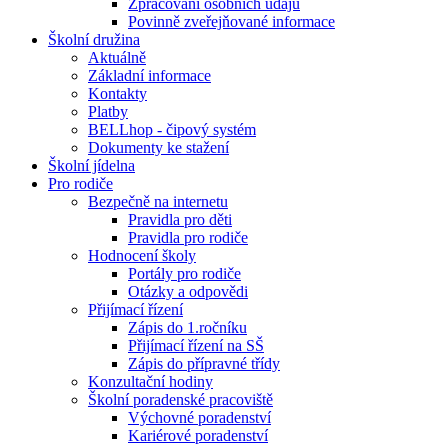
Zpracování osobních údajů
Povinně zveřejňované informace
Školní družina
Aktuálně
Základní informace
Kontakty
Platby
BELLhop - čipový systém
Dokumenty ke stažení
Školní jídelna
Pro rodiče
Bezpečně na internetu
Pravidla pro děti
Pravidla pro rodiče
Hodnocení školy
Portály pro rodiče
Otázky a odpovědi
Přijímací řízení
Zápis do 1.ročníku
Přijímací řízení na SŠ
Zápis do přípravné třídy
Konzultační hodiny
Školní poradenské pracoviště
Výchovné poradenství
Kariérové poradenství