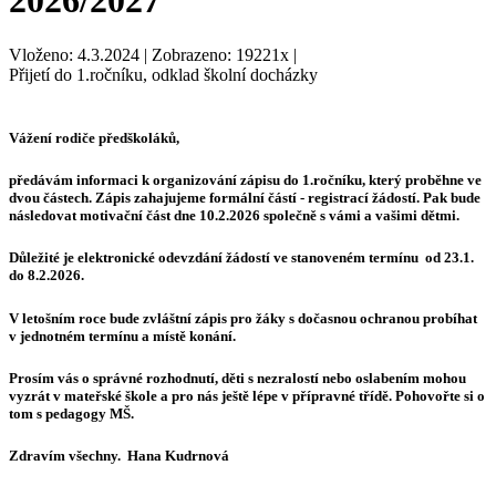
2026/2027
Vloženo: 4.3.2024 | Zobrazeno: 19221x |
Přijetí do 1.ročníku, odklad školní docházky
Vážení rodiče předškoláků,
předávám informaci k organizování zápisu do 1.ročníku, který proběhne ve
dvou částech. Zápis zahajujeme formální částí - registrací žádostí. Pak bude
následovat motivační část dne 10.2.2026 společně s vámi a vašimi dětmi.
Důležité je elektronické odevzdání žádostí ve stanoveném termínu od 23.1.
do 8.2.2026.
V letošním roce bude zvláštní zápis pro žáky s dočasnou ochranou probíhat
v jednotném termínu a místě konání.
Prosím vás o správné rozhodnutí, děti s nezralostí nebo oslabením mohou
vyzrát v mateřské škole a pro nás ještě lépe v přípravné třídě. Pohovořte si o
tom s pedagogy MŠ.
Zdravím všechny. Hana Kudrnová