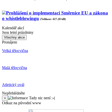
Prohlášení o implementaci Směrnice EU a zákona
o whistleblowingu
(Velikost: 427.28 kB)
Kalendář akcí
Jsou letní prázdniny
Všechny akce
Pronájem
Velká tělocvična
Malá tělocvična
Atletický ovál
Nepřehlédněte
Tady nic není :-(
×
Odkaz na původní www