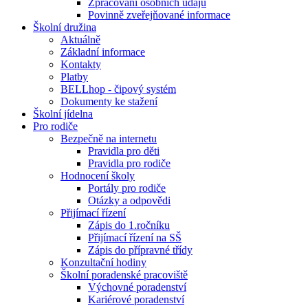
Zpracování osobních údajů
Povinně zveřejňované informace
Školní družina
Aktuálně
Základní informace
Kontakty
Platby
BELLhop - čipový systém
Dokumenty ke stažení
Školní jídelna
Pro rodiče
Bezpečně na internetu
Pravidla pro děti
Pravidla pro rodiče
Hodnocení školy
Portály pro rodiče
Otázky a odpovědi
Přijímací řízení
Zápis do 1.ročníku
Přijímací řízení na SŠ
Zápis do přípravné třídy
Konzultační hodiny
Školní poradenské pracoviště
Výchovné poradenství
Kariérové poradenství