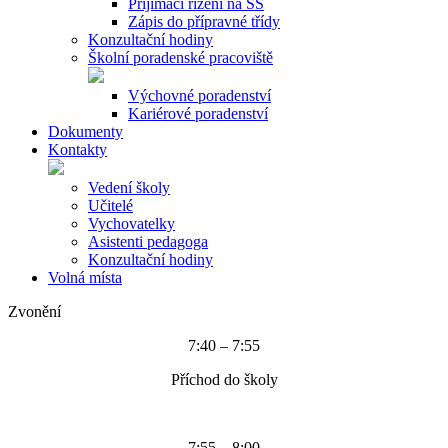
Přijímací řízení na SŠ
Zápis do přípravné třídy
Konzultační hodiny
Školní poradenské pracoviště
Výchovné poradenství
Kariérové poradenství
Dokumenty
Kontakty
Vedení školy
Učitelé
Vychovatelky
Asistenti pedagoga
Konzultační hodiny
Volná místa
Zvonění
7:40 – 7:55
Příchod do školy
7:55 – 8:00