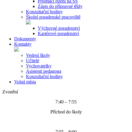
Přijímací řízení na SŠ
Zápis do přípravné třídy
Konzultační hodiny
Školní poradenské pracoviště
Výchovné poradenství
Kariérové poradenství
Dokumenty
Kontakty
Vedení školy
Učitelé
Vychovatelky
Asistenti pedagoga
Konzultační hodiny
Volná místa
Zvonění
7:40 – 7:55
Příchod do školy
7:55 – 8:00