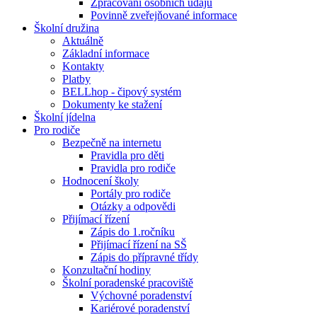
Zpracování osobních údajů
Povinně zveřejňované informace
Školní družina
Aktuálně
Základní informace
Kontakty
Platby
BELLhop - čipový systém
Dokumenty ke stažení
Školní jídelna
Pro rodiče
Bezpečně na internetu
Pravidla pro děti
Pravidla pro rodiče
Hodnocení školy
Portály pro rodiče
Otázky a odpovědi
Přijímací řízení
Zápis do 1.ročníku
Přijímací řízení na SŠ
Zápis do přípravné třídy
Konzultační hodiny
Školní poradenské pracoviště
Výchovné poradenství
Kariérové poradenství