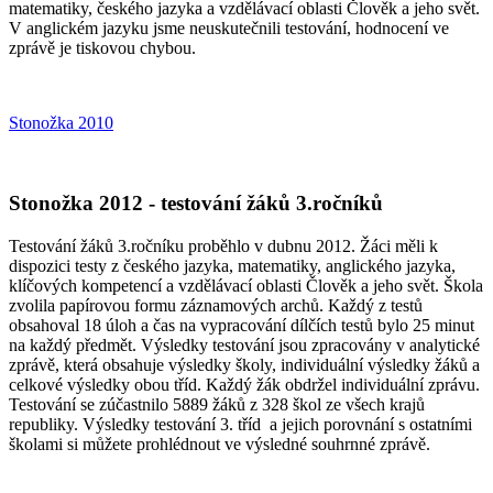
matematiky, českého jazyka a vzdělávací oblasti Člověk a jeho svět.
V anglickém jazyku jsme neuskutečnili testování, hodnocení ve
zprávě je tiskovou chybou.
Stonožka 2010
Stonožka 2012 - testování žáků 3.ročníků
Testování žáků 3.ročníku proběhlo v dubnu 2012. Žáci měli k
dispozici testy z českého jazyka, matematiky, anglického jazyka,
klíčových kompetencí a vzdělávací oblasti Člověk a jeho svět. Škola
zvolila papírovou formu záznamových archů. Každý z testů
obsahoval 18 úloh a čas na vypracování dílčích testů bylo 25 minut
na každý předmět. Výsledky testování jsou zpracovány v analytické
zprávě, která obsahuje výsledky školy, individuální výsledky žáků a
celkové výsledky obou tříd. Každý žák obdržel individuální zprávu.
Testování se zúčastnilo 5889 žáků z 328 škol ze všech krajů
republiky. Výsledky testování 3. tříd a jejich porovnání s ostatními
školami si můžete prohlédnout ve výsledné souhrnné zprávě.