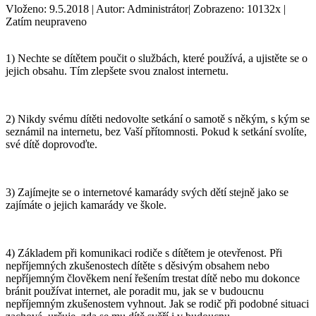
Vloženo: 9.5.2018 | Autor: Administrátor| Zobrazeno: 10132x |
Zatím neupraveno
1) Nechte se dítětem poučit o službách, které používá, a ujistěte se o
jejich obsahu. Tím zlepšete svou znalost internetu.
2) Nikdy svému dítěti nedovolte setkání o samotě s někým, s kým se
seznámil na internetu, bez Vaší přítomnosti. Pokud k setkání svolíte,
své dítě doprovoďte.
3) Zajímejte se o internetové kamarády svých dětí stejně jako se
zajímáte o jejich kamarády ve škole.
4) Základem při komunikaci rodiče s dítětem je otevřenost. Při
nepříjemných zkušenostech dítěte s děsivým obsahem nebo
nepříjemným člověkem není řešením trestat dítě nebo mu dokonce
bránit používat internet, ale poradit mu, jak se v budoucnu
nepříjemným zkušenostem vyhnout. Jak se rodič při podobné situaci