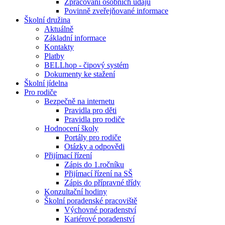
Zpracování osobních údajů
Povinně zveřejňované informace
Školní družina
Aktuálně
Základní informace
Kontakty
Platby
BELLhop - čipový systém
Dokumenty ke stažení
Školní jídelna
Pro rodiče
Bezpečně na internetu
Pravidla pro děti
Pravidla pro rodiče
Hodnocení školy
Portály pro rodiče
Otázky a odpovědi
Přijímací řízení
Zápis do 1.ročníku
Přijímací řízení na SŠ
Zápis do přípravné třídy
Konzultační hodiny
Školní poradenské pracoviště
Výchovné poradenství
Kariérové poradenství