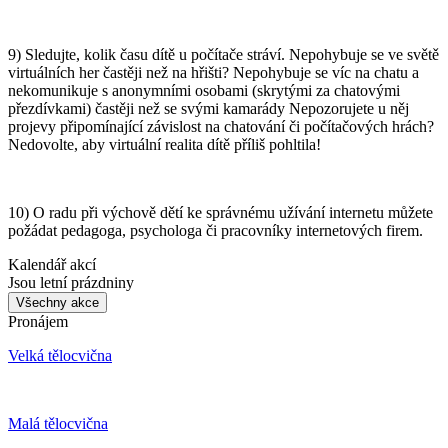
9) Sledujte, kolik času dítě u počítače stráví. Nepohybuje se ve světě
virtuálních her častěji než na hřišti? Nepohybuje se víc na chatu a
nekomunikuje s anonymními osobami (skrytými za chatovými
přezdívkami) častěji než se svými kamarády Nepozorujete u něj
projevy připomínající závislost na chatování či počítačových hrách?
Nedovolte, aby virtuální realita dítě příliš pohltila!
10) O radu při výchově dětí ke správnému užívání internetu můžete
požádat pedagoga, psychologa či pracovníky internetových firem.
Kalendář akcí
Jsou letní prázdniny
Všechny akce
Pronájem
Velká tělocvična
Malá tělocvična