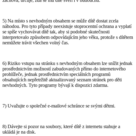
zachová, určuje, zda se mu dítě svěří i v budoucnu.
5) Na místo s nevhodným obsahem se může dítě dostat zcela
náhodou. Pro tyto případy neexistuje stoprocentní ochrana a vyplatí
se spíše vychovávat dítě tak, aby si podobné skutečnosti
interpretovalo způsobem odpovídajícím jeho věku, protože s dítětem
nemůžete trávit všechen volný čas.
6) Riziko vstupu na stránku s nevhodným obsahem lze snížit jednak
prostřednictvím možností zabudovaných přímo do internetového
prohlížeče, jednak prostřednictvím speciálních programů
obsahujících nepřetržitě aktualizovaný seznam stránek pro děti
nevhodných. Tyto programy bývají k dispozici zdarma.
7) Uvažujte o společné e-mailové schránce se svými dětmi.
8) Dávejte si pozor na soubory, které dítě z internetu stahuje a
ukládá je na disk.