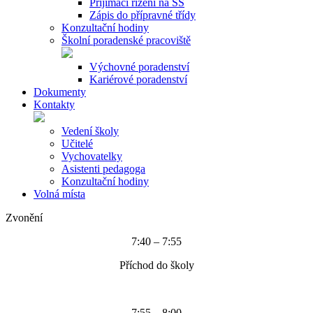
Přijímací řízení na SŠ
Zápis do přípravné třídy
Konzultační hodiny
Školní poradenské pracoviště
Výchovné poradenství
Kariérové poradenství
Dokumenty
Kontakty
Vedení školy
Učitelé
Vychovatelky
Asistenti pedagoga
Konzultační hodiny
Volná místa
Zvonění
7:40 – 7:55
Příchod do školy
7:55 – 8:00