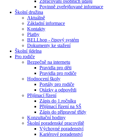
Zpracování osobních údajů
Povinně zveřejňované informace
Školní družina
Aktuálně
Základní informace
Kontakty
Platby
BELLhop - čipový systém
Dokumenty ke stažení
Školní jídelna
Pro rodiče
Bezpečně na internetu
Pravidla pro děti
Pravidla pro rodiče
Hodnocení školy
Portály pro rodiče
Otázky a odpovědi
Přijímací řízení
Zápis do 1.ročníku
Přijímací řízení na SŠ
Zápis do přípravné třídy
Konzultační hodiny
Školní poradenské pracoviště
Výchovné poradenství
Kariérové poradenství