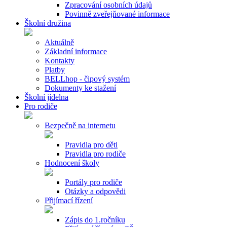
Zpracování osobních údajů
Povinně zveřejňované informace
Školní družina
Aktuálně
Základní informace
Kontakty
Platby
BELLhop - čipový systém
Dokumenty ke stažení
Školní jídelna
Pro rodiče
Bezpečně na internetu
Pravidla pro děti
Pravidla pro rodiče
Hodnocení školy
Portály pro rodiče
Otázky a odpovědi
Přijímací řízení
Zápis do 1.ročníku