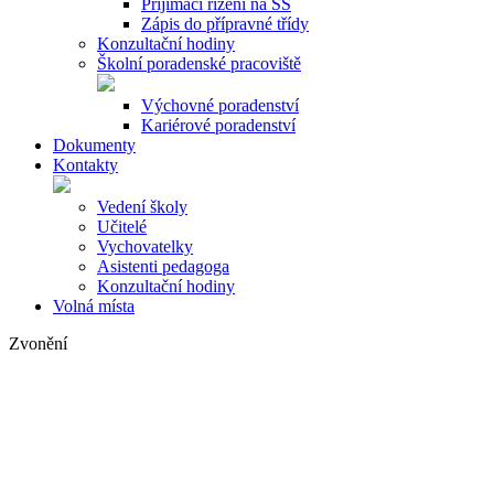
Přijímací řízení na SŠ
Zápis do přípravné třídy
Konzultační hodiny
Školní poradenské pracoviště
Výchovné poradenství
Kariérové poradenství
Dokumenty
Kontakty
Vedení školy
Učitelé
Vychovatelky
Asistenti pedagoga
Konzultační hodiny
Volná místa
Zvonění