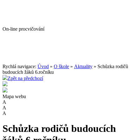
On-line procvičování
Rychlá navigace:
Úvod
»
O škole
»
Aktuality
» Schůzka rodičů
budoucích žáků 6.ročníku
Zpět na předchozí
Mapa webu
A
A
A
Schůzka rodičů budoucích