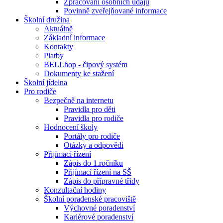
Zpracování osobních údajů
Povinně zveřejňované informace
Školní družina
Aktuálně
Základní informace
Kontakty
Platby
BELLhop - čipový systém
Dokumenty ke stažení
Školní jídelna
Pro rodiče
Bezpečně na internetu
Pravidla pro děti
Pravidla pro rodiče
Hodnocení školy
Portály pro rodiče
Otázky a odpovědi
Přijímací řízení
Zápis do 1.ročníku
Přijímací řízení na SŠ
Zápis do přípravné třídy
Konzultační hodiny
Školní poradenské pracoviště
Výchovné poradenství
Kariérové poradenství