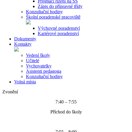
Přijímací řízení na SŠ
Zápis do přípravné třídy
Konzultační hodiny
Školní poradenské pracoviště
Výchovné poradenství
Kariérové poradenství
Dokumenty
Kontakty
Vedení školy
Učitelé
Vychovatelky
Asistenti pedagoga
Konzultační hodiny
Volná místa
Zvonění
7:40 – 7:55
Příchod do školy
7:55 – 8:00