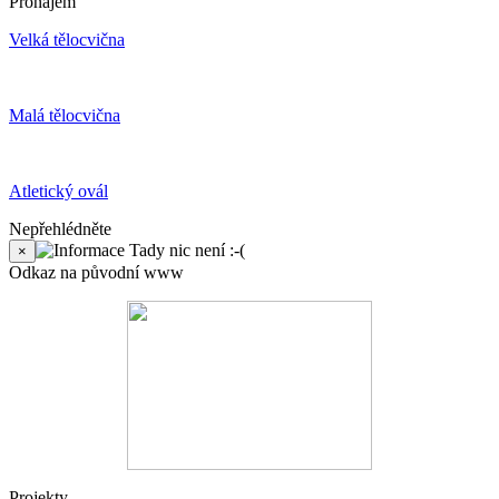
Pronájem
Velká tělocvična
Malá tělocvična
Atletický ovál
Nepřehlédněte
Tady nic není :-(
×
Odkaz na původní www
Projekty