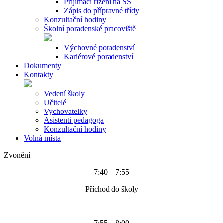
Přijímací řízení na SŠ
Zápis do přípravné třídy
Konzultační hodiny
Školní poradenské pracoviště
Výchovné poradenství
Kariérové poradenství
Dokumenty
Kontakty
Vedení školy
Učitelé
Vychovatelky
Asistenti pedagoga
Konzultační hodiny
Volná místa
Zvonění
7:40 – 7:55
Příchod do školy
7:55 – 8:00