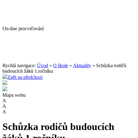
On-line procvičování
Rychlá navigace:
Úvod
»
O škole
»
Aktuality
» Schůzka rodičů
budoucích žáků 1.ročníku
Zpět na předchozí
Mapa webu
A
A
A
Schůzka rodičů budoucích