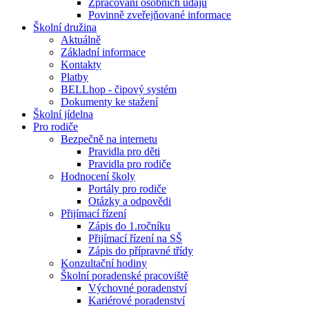
Zpracování osobních údajů
Povinně zveřejňované informace
Školní družina
Aktuálně
Základní informace
Kontakty
Platby
BELLhop - čipový systém
Dokumenty ke stažení
Školní jídelna
Pro rodiče
Bezpečně na internetu
Pravidla pro děti
Pravidla pro rodiče
Hodnocení školy
Portály pro rodiče
Otázky a odpovědi
Přijímací řízení
Zápis do 1.ročníku
Přijímací řízení na SŠ
Zápis do přípravné třídy
Konzultační hodiny
Školní poradenské pracoviště
Výchovné poradenství
Kariérové poradenství