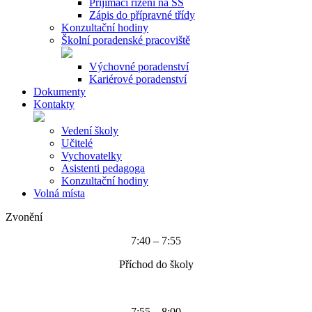
Přijímací řízení na SŠ
Zápis do přípravné třídy
Konzultační hodiny
Školní poradenské pracoviště
Výchovné poradenství
Kariérové poradenství
Dokumenty
Kontakty
Vedení školy
Učitelé
Vychovatelky
Asistenti pedagoga
Konzultační hodiny
Volná místa
Zvonění
7:40 – 7:55
Příchod do školy
7:55 – 8:00