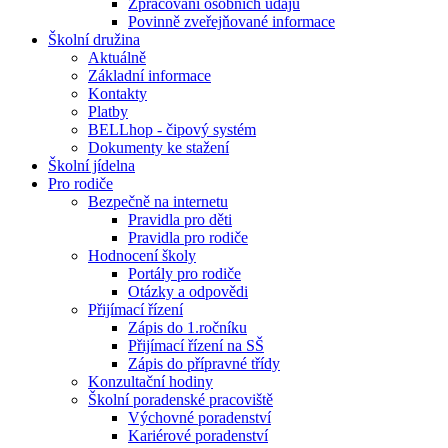
Zpracování osobních údajů
Povinně zveřejňované informace
Školní družina
Aktuálně
Základní informace
Kontakty
Platby
BELLhop - čipový systém
Dokumenty ke stažení
Školní jídelna
Pro rodiče
Bezpečně na internetu
Pravidla pro děti
Pravidla pro rodiče
Hodnocení školy
Portály pro rodiče
Otázky a odpovědi
Přijímací řízení
Zápis do 1.ročníku
Přijímací řízení na SŠ
Zápis do přípravné třídy
Konzultační hodiny
Školní poradenské pracoviště
Výchovné poradenství
Kariérové poradenství