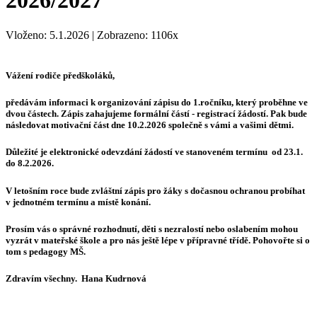
2026/2027
Vloženo: 5.1.2026 | Zobrazeno: 1106x
Vážení rodiče předškoláků,
předávám informaci k organizování zápisu do 1.ročníku, který proběhne ve
dvou částech. Zápis zahajujeme formální částí - registrací žádostí. Pak bude
následovat motivační část dne 10.2.2026 společně s vámi a vašimi dětmi.
Důležité je elektronické odevzdání žádostí ve stanoveném termínu od 23.1.
do 8.2.2026.
V letošním roce bude zvláštní zápis pro žáky s dočasnou ochranou probíhat
v jednotném termínu a místě konání.
Prosím vás o správné rozhodnutí, děti s nezralostí nebo oslabením mohou
vyzrát v mateřské škole a pro nás ještě lépe v přípravné třídě. Pohovořte si o
tom s pedagogy MŠ.
Zdravím všechny. Hana Kudrnová